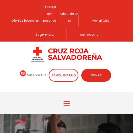
Trabaja
con
Adquisicion
Ofertas laborales
nosotros
es
Portal CRS
Sugerencia
Antisoborno
AULA VIRTUAL
SÉ VOLUNTARIO
DONAR