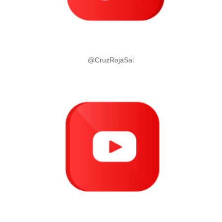
@CruzRojaSal