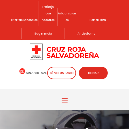
Trabaja
con
Adquisicion
Ofertas laborales
nosotros
es
Portal CRS
Sugerencia
Antisoborno
AULA VIRTUAL
SÉ VOLUNTARIO
DONAR