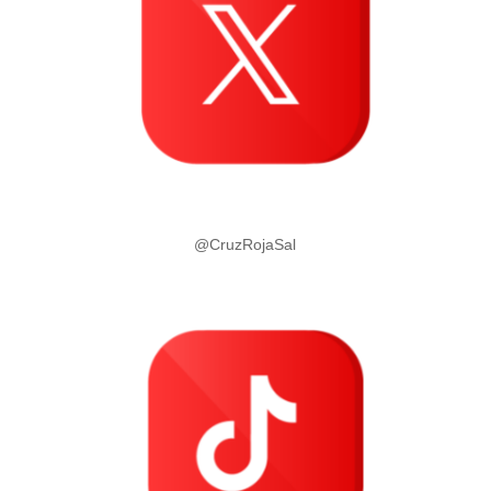
@CruzRojaSal