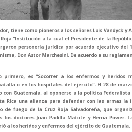
dor, tiene como pioneros a los señores Luis Vandyck y 
oja “Institución a la cual el Presidente de la Repúblic
torgaron personería jurídica por acuerdo ejecutivo de
 misma, Don Astor Marchesini. De acuerdo a su reglamen
lo primero, es “Socorrer a los enfermos y heridos m
atalla o en los hospitales del ejercito”. El 28 de mar
to con Guatemala, al oponerse a la política Federalista 
ta Rica una alianza para defender con las armas la i
mo de fuego de la Cruz Roja Salvadoreña, que organiz
s los doctores Juan Padilla Matute y Herna Power. La
rió a los heridos y enfermos del ejército de Guatemala.