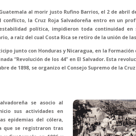
 Guatemala al morir justo Rufino Barrios, el 2 de abril d
 conflicto, la Cruz Roja Salvadoreña entro en un pro
stabilidad política, impidieron toda continuidad en s
o, a raíz del cual Costa Rica se retiro de la unión de l
ticipo junto con Honduras y Nicaragua, en la Formación 
inada “Revolución de los 44” en El Salvador. Esta revo
ctubre de 1898, se organizo el Consejo Supremo de la Cru
alvadoreña se asocio al
nicio sus actividades en
as epidemias del cólera,
ía que se registraron tras