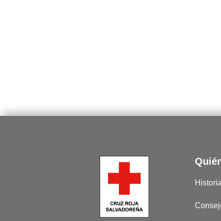
Quié
Histori
Consej