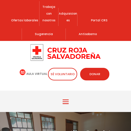
Trabaja
con
Adquisicion
Ofertas laborales
nosotros
es
Portal CRS
Sugerencia
Antisoborno
AULA VIRTUAL
SÉ VOLUNTARIO
DONAR