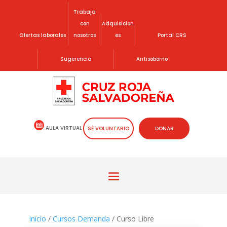
Trabaja
con
Adquisicion
Ofertas laborales
nosotros
es
Portal CRS
Sugerencia
Antisoborno
AULA VIRTUAL
SÉ VOLUNTARIO
DONAR
Inicio
/
Cursos Demanda
/ Curso Libre