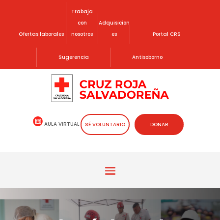
Trabaja
con
Adquisicion
Ofertas laborales
nosotros
es
Portal CRS
Sugerencia
Antisoborno
AULA VIRTUAL
SÉ VOLUNTARIO
DONAR