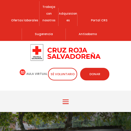
Trabaja
con
Adquisicion
Ofertas laborales
nosotros
es
Portal CRS
Sugerencia
Antisoborno
AULA VIRTUAL
SÉ VOLUNTARIO
DONAR