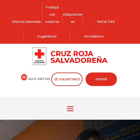
Trabaja
con
Adquisicion
Ofertas laborales
nosotros
es
Portal CRS
Sugerencia
Antisoborno
AULA VIRTUAL
SÉ VOLUNTARIO
DONAR