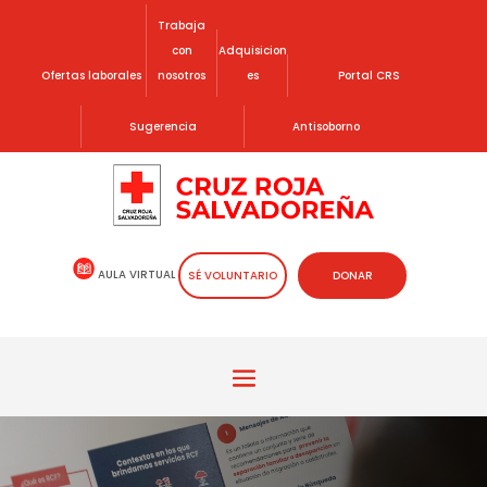
Trabaja
con
Adquisicion
Ofertas laborales
nosotros
es
Portal CRS
Sugerencia
Antisoborno
AULA VIRTUAL
SÉ VOLUNTARIO
DONAR