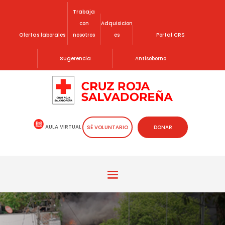
Trabaja
con
Adquisicion
Ofertas laborales
nosotros
es
Portal CRS
Sugerencia
Antisoborno
AULA VIRTUAL
SÉ VOLUNTARIO
DONAR