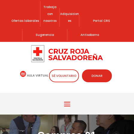
Trabaja
con
Adquisicion
Ofertas laborales
nosotros
es
Portal CRS
Sugerencia
Antisoborno
AULA VIRTUAL
SÉ VOLUNTARIO
DONAR