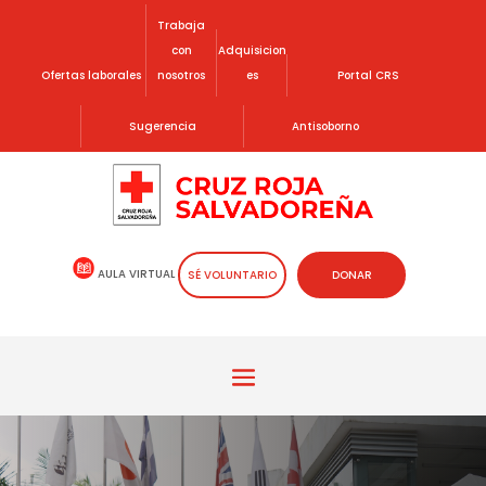
Trabaja
con
Adquisicion
Ofertas laborales
nosotros
es
Portal CRS
Sugerencia
Antisoborno
AULA VIRTUAL
SÉ VOLUNTARIO
DONAR