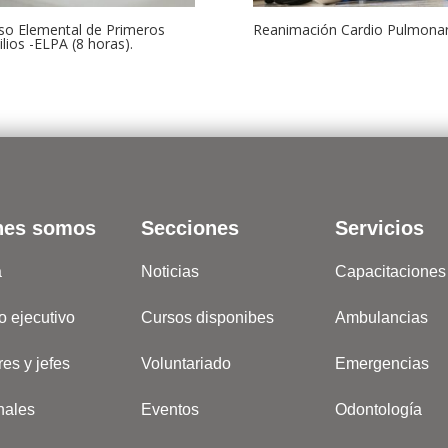
so Elemental de Primeros
Reanimación Cardio Pulmona
ilios -ELPA (8 horas).
nes somos
Secciones
Servicios
a
Noticias
Capacitaciones
o ejecutivo
Cursos disponibes
Ambulancias
res y jefes
Voluntariado
Emergencias
nales
Eventos
Odontología