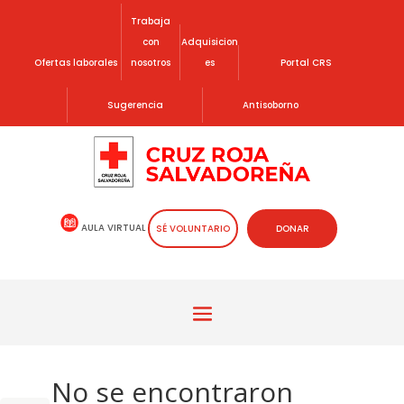
Trabaja
con
Adquisicion
Ofertas laborales
nosotros
es
Portal CRS
Sugerencia
Antisoborno
AULA VIRTUAL
SÉ VOLUNTARIO
DONAR
No se encontraron