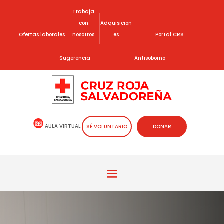
Trabaja
con
Adquisicion
Ofertas laborales
nosotros
es
Portal CRS
Sugerencia
Antisoborno
AULA VIRTUAL
SÉ VOLUNTARIO
DONAR