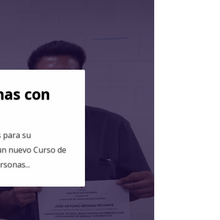
nas con
s para su
 un nuevo Curso de
rsonas...