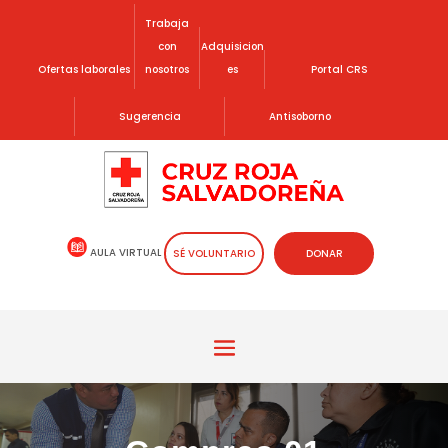
Trabaja
con
Adquisicion
Ofertas laborales
nosotros
es
Portal CRS
Sugerencia
Antisoborno
AULA VIRTUAL
SÉ VOLUNTARIO
DONAR