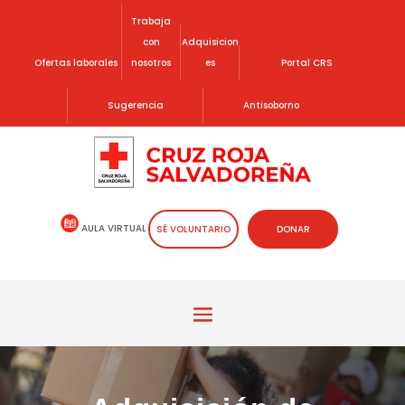
Trabaja
con
Adquisicion
Ofertas laborales
nosotros
es
Portal CRS
Sugerencia
Antisoborno
AULA VIRTUAL
SÉ VOLUNTARIO
DONAR